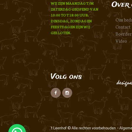
Over 
WIJ ZIJN MAANDAG T/M
ZATERDAG GEOPEND VAN
10:00 TOT 18:00 UUR.
Ons bedr
DINSDAG, ZONDAG EN
Contact
FEESTDAGEN ZIJN WIJ
GESLOTEN.
Boerder
Video
Volg ons
't Leenhof
© Alle rechten voorbehouden. •
Algeme