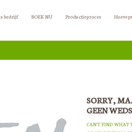
s bedrijf
BOEK NU
Productieproces
Hoevep
SORRY, MA
GEEN WEDS
CAN'T FIND WHAT