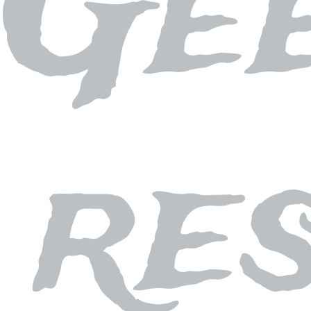
Ge
re