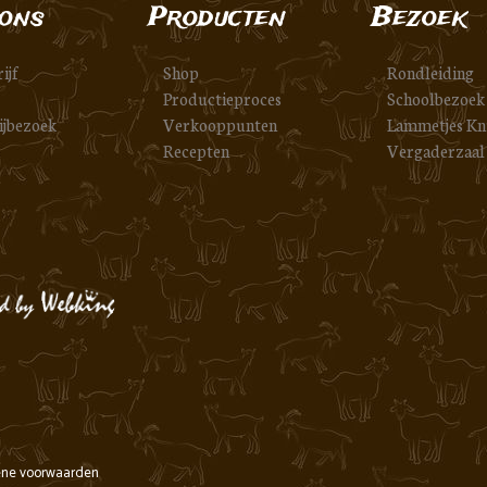
ons
Producten
Bezoek
ijf
Shop
Rondleiding
Productieproces
Schoolbezoek
ijbezoek
Verkooppunten
Lammetjes Kn
Recepten
Vergaderzaal
ne voorwaarden