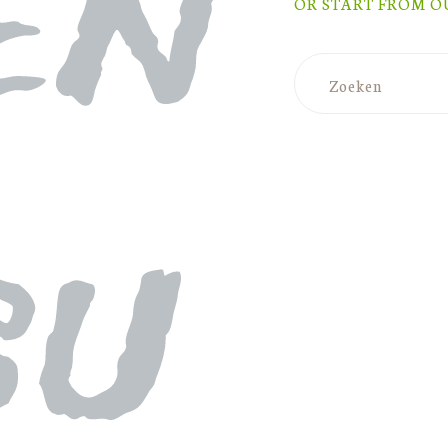
en
OR START FROM
O
su