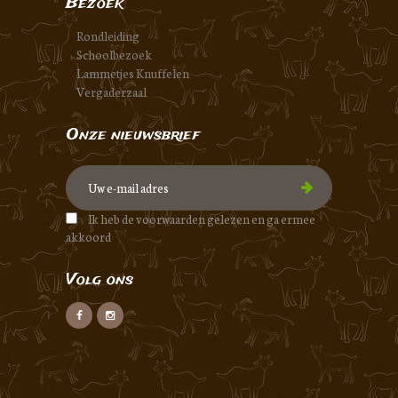
Bezoek
Rondleiding
Schoolbezoek
Lammetjes Knuffelen
Vergaderzaal
Onze nieuwsbrief
Ik heb de voorwaarden gelezen en ga ermee
akkoord
Volg ons