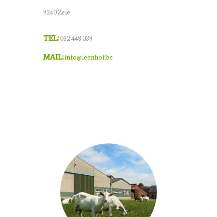
9240 Zele
TEL:
052 448 039
MAIL:
info@leenhof.be