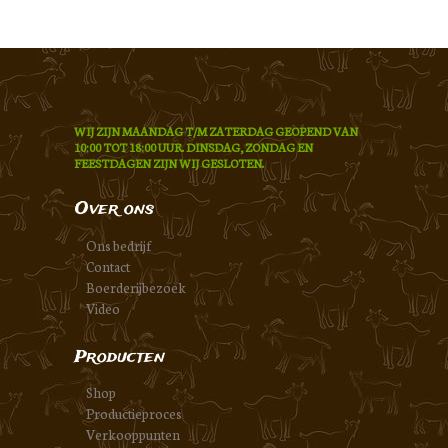
WIJ ZIJN MAANDAG T/M ZATERDAG GEOPEND VAN
10:00 TOT 18:00 UUR. DINSDAG, ZONDAG EN
FEESTDAGEN ZIJN WIJ GESLOTEN.
Over ons
Ons bedrijf
Contact
Boerderijbezoek
Video
Producten
Shop
Productieproces
Verkooppunten