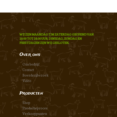
WIJ ZIJN MAANDAG T/M ZATERDAG GEOPEND VAN
10:00 TOT 18:00 UUR. DINSDAG, ZONDAG EN
FEESTDAGEN ZIJN WIJ GESLOTEN.
Over ons
Ons bedrijf
Contact
Boerderijbezoek
Video
Producten
Shop
Productieproces
Verkooppunten