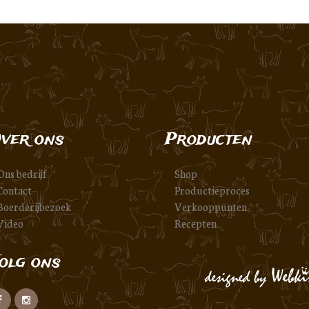
ver ons
Producten
Ons bedrijf
Shop
Contact
Productieproces
Boerderijbezoek
Verkooppunten
Video
Recepten
olg ons