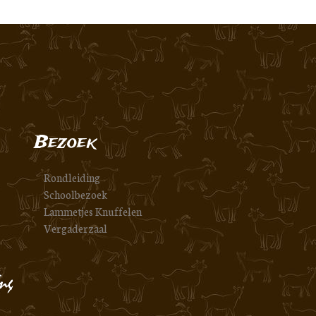
Bezoek
Rondleiding
Schoolbezoek
Lammetjes Knuffelen
Vergaderzaal