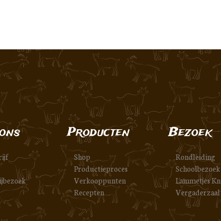
ons
Producten
Bezoek
ijf
Shop
Rondleiding
Productieproces
Schoolbezoek
ijbezoek
Verkooppunten
Lammetjes Kn
Recepten
Vergaderzaal