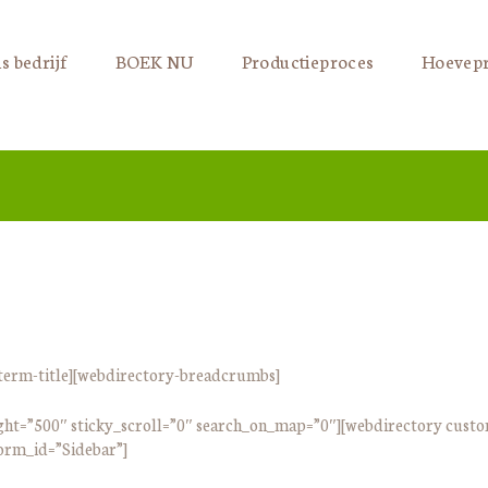
s bedrijf
BOEK NU
Productieproces
Hoevep
term-title][webdirectory-breadcrumbs]
ht=”500″ sticky_scroll=”0″ search_on_map=”0″][webdirectory cust
orm_id=”Sidebar”]