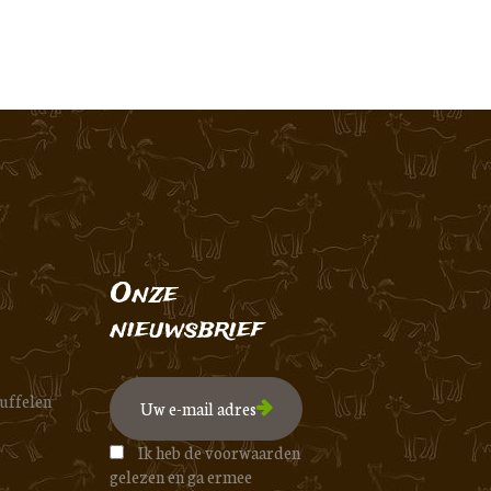
Onze
nieuwsbrief
uffelen
Ik heb de voorwaarden
gelezen en ga ermee