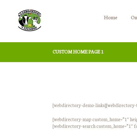
Home
On
CUSTOM HOME PAGE 1
[webdirectory-demo-links][webdirectory-
[webdirectory-map custom_home=”1″ heig
[webdirectory-search custom_home=”1″ f