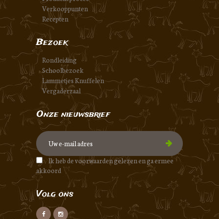
Verkooppunten
Recepten
Bezoek
Rondleiding
Schoolbezoek
Lammetjes Knuffelen
Vergaderzaal
Onze nieuwsbrief
Ik heb de voorwaarden gelezen en ga ermee
akkoord
Volg ons