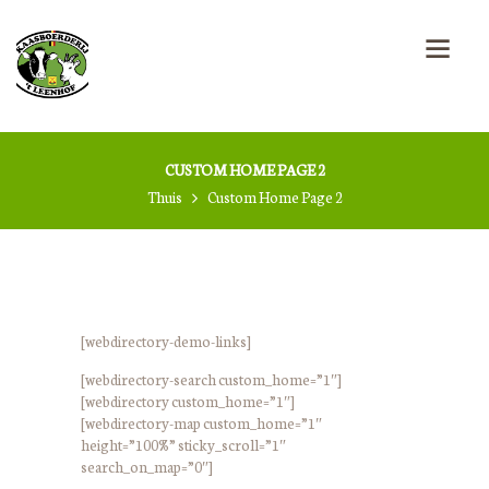
CUSTOM HOME PAGE 2
Thuis
Custom Home Page 2
[webdirectory-demo-links]
[webdirectory-search custom_home=”1″]
[webdirectory custom_home=”1″]
[webdirectory-map custom_home=”1″
height=”100%” sticky_scroll=”1″
search_on_map=”0″]