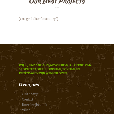
Our Best Projects
[ess_grid alias=”masonry”]
WIJ ZIJN MAANDAG T/M ZATERDAG GEOPEND VAN
10:00 TOT 18:00 UUR. DINSDAG, ZONDAG EN
FEESTDAGEN ZIJN WIJ GESLOTEN.
Over ons
Ons bedrijf
Contact
Boerderijbezoek
Video