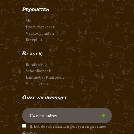
Producten
Shop
Productieproces
Verkooppunten
Recepten
Bezoek
Rondleiding
Schoolbezoek
Lammetjes Knuffelen
Vergaderzaal
Onze nieuwsbrief
Ik heb de voorwaarden gelezen en ga ermee
akkoord