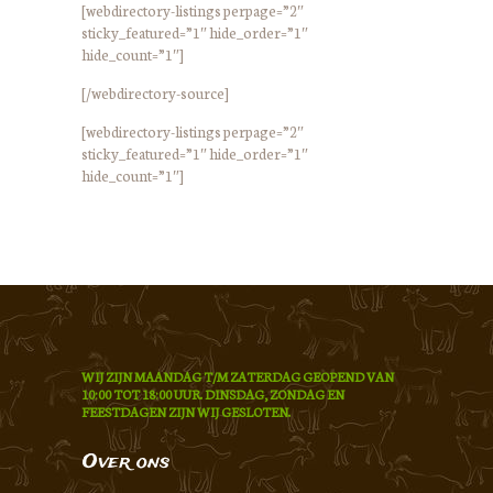
[webdirectory-listings perpage=”2″
sticky_featured=”1″ hide_order=”1″
hide_count=”1″]
[/webdirectory-source]
[webdirectory-listings perpage=”2″
sticky_featured=”1″ hide_order=”1″
hide_count=”1″]
WIJ ZIJN MAANDAG T/M ZATERDAG GEOPEND VAN
10:00 TOT 18:00 UUR. DINSDAG, ZONDAG EN
FEESTDAGEN ZIJN WIJ GESLOTEN.
Over ons