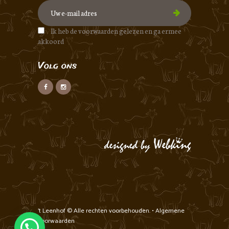
Ik heb de voorwaarden gelezen en ga ermee
akkoord
Volg ons
't Leenhof
© Alle rechten voorbehouden. •
Algemene
voorwaarden