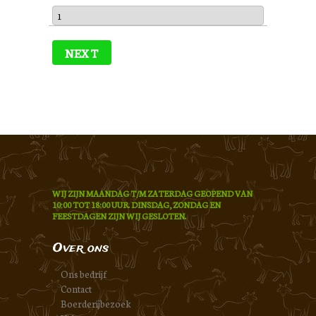
NEXT
WIJ ZIJN MAANDAG T/M ZATERDAG GEOPEND VAN
10:00 TOT 18:00 UUR. DINSDAG, ZONDAG EN
FEESTDAGEN ZIJN WIJ GESLOTEN.
Over ons
Ons bedrijf
Contact
Boerderijbezoek