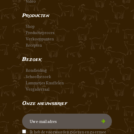
Video
Producten
Shop
Productieproces
Verkooppunten
Recepten
Bezoek
Rondleiding
Schoolbezoek
Lammetjes Knuffelen
Vergaderzaal
Onze nieuwsbrief
Ik heb de voorwaarden gelezen en ga ermee