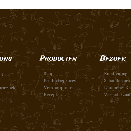
ons
Producten
Bezoek
ijf
Shop
Rondleiding
Productieproces
Schoolbezoek
ijbezoek
Verkooppunten
Lammetjes Kn
Recepten
Vergaderzaal