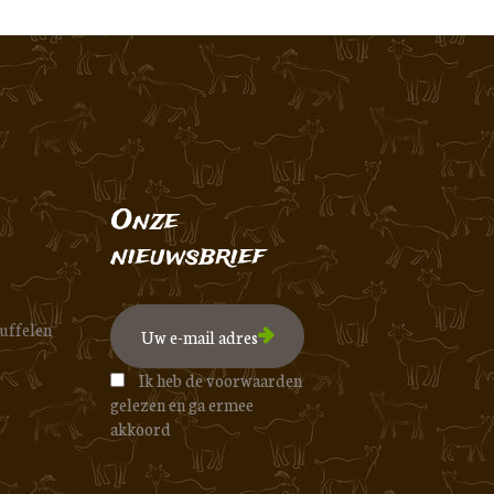
Onze
nieuwsbrief
uffelen
Ik heb de voorwaarden
gelezen en ga ermee
akkoord