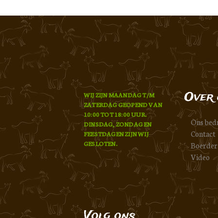
Over 
WIJ ZIJN MAANDAG T/M
ZATERDAG GEOPEND VAN
10:00 TOT 18:00 UUR.
Ons bedr
DINSDAG, ZONDAG EN
Contact
FEESTDAGEN ZIJN WIJ
GESLOTEN.
Boerder
Video
Volg ons