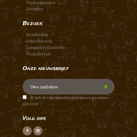
Verkooppunten
Recepten
Bezoek
Rondleiding
Schoolbezoek
Lammetjes Knuffelen
Vergaderzaal
Onze nieuwsbrief
Ik heb de voorwaarden gelezen en ga ermee
akkoord
Volg ons