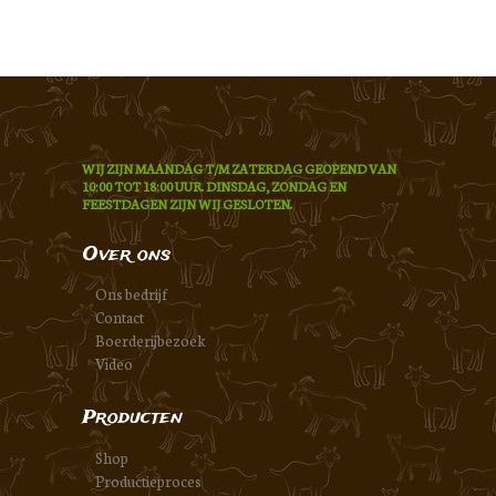
WIJ ZIJN MAANDAG T/M ZATERDAG GEOPEND VAN
10:00 TOT 18:00 UUR. DINSDAG, ZONDAG EN
FEESTDAGEN ZIJN WIJ GESLOTEN.
Over ons
Ons bedrijf
Contact
Boerderijbezoek
Video
Producten
Shop
Productieproces