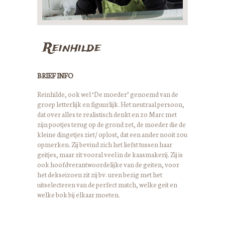
Reinhilde
BRIEF INFO
Reinhilde, ook wel ‘De moeder’ genoemd van de
groep letterlijk en figuurlijk. Het neutraal persoon,
dat over alles te realistisch denkt en zo Marc met
zijn pootjes terug op de grond zet, de moeder die de
kleine dingetjes ziet/ oplost, dat een ander nooit zou
opmerken. Zij bevind zich het liefst tussen haar
geitjes, maar zit vooral veel in de kaasmakerij. Zij is
ook hoofdverantwoordelijke van de geiten, voor
het dekseizoen zit zij bv. uren bezig met het
uitselecteren van de perfect match, welke geit en
welke bok bij elkaar moeten.