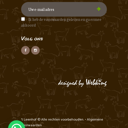
Ik heb de voorwaarden gelezen en ga ermee
akkoord
Volg ons
't Leenhof
© Alle rechten voorbehouden. •
Algemene
voorwaarden