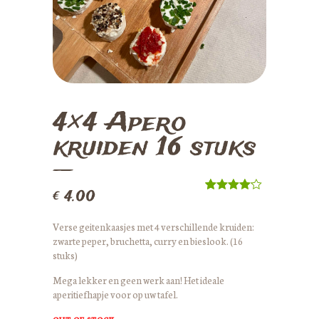
HOEVEPRODUCTEN
RECEPTEN
CONTACT
4×4 Apero
kruiden 16 stuks
€
4.00
Rated
1
4.00
out
of 5
Verse geitenkaasjes met 4 verschillende kruiden:
based on
zwarte peper, bruchetta, curry en bieslook. (16
custome
r rating
stuks)
Mega lekker en geen werk aan! Het ideale
aperitiefhapje voor op uw tafel.