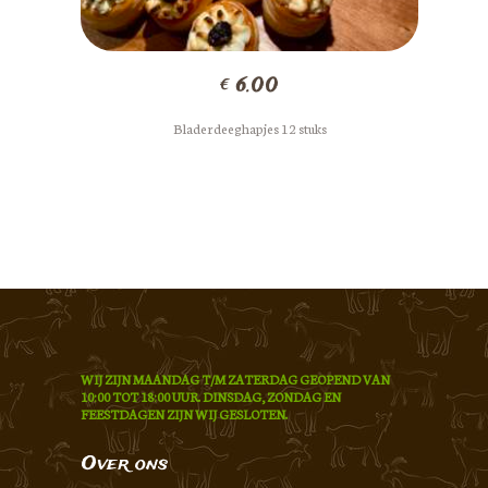
€
6.00
Bladerdeeghapjes 12 stuks
WIJ ZIJN MAANDAG T/M ZATERDAG GEOPEND VAN
10:00 TOT 18:00 UUR. DINSDAG, ZONDAG EN
FEESTDAGEN ZIJN WIJ GESLOTEN.
Over ons