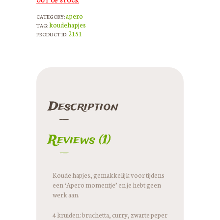
OUT OF STOCK
apero
CATEGORY:
koudehapjes
TAG:
2151
PRODUCT ID:
Description
Reviews (1)
Koude hapjes, gemakkelijk voor tijdens
een ‘Apero momentje’ en je hebt geen
werk aan.
4 kruiden: bruchetta, curry, zwarte peper