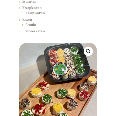
Ijstaarten
Kaasplanken
Kaasplanken
Kazen
Crottin
Smeerkazen
HOME
ONS BEDRIJF
BOEK NU
PRODUCTIEPROCES