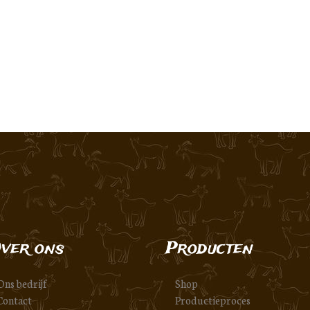
ver ons
Producten
Ons bedrijf
Shop
Contact
Productieproces