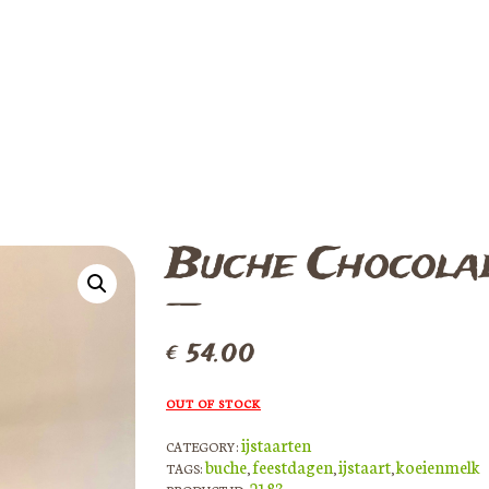
Buche Chocola
€
54.00
OUT OF STOCK
ijstaarten
CATEGORY:
buche
feestdagen
ijstaart
koeienmelk
TAGS:
,
,
,
2183