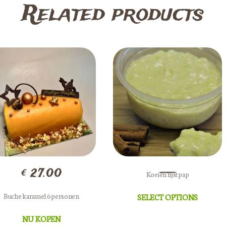
Related products
€
27.00
Koeien rijstpap
Buche karamel 6 personen
SELECT OPTIONS
NU KOPEN