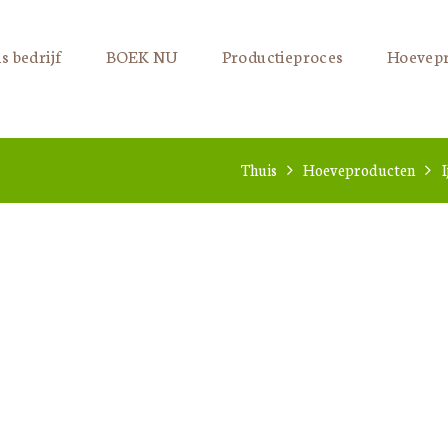
HOEVEPRODUCTE
s bedrijf
BOEK NU
Productieproces
Hoevep
N
RECEPTEN
Thuis
Hoeveproducten
I
CONTACT