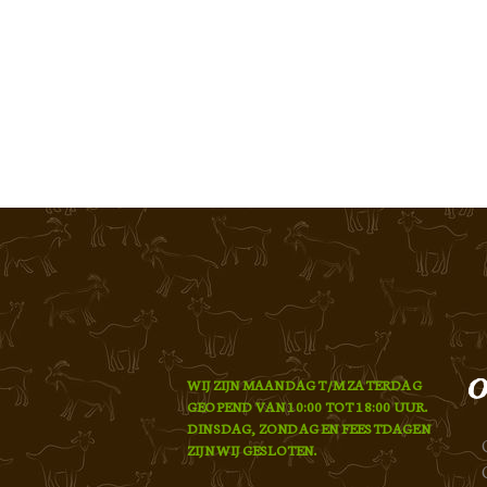
O
WIJ ZIJN MAANDAG T/M ZATERDAG
GEOPEND VAN 10:00 TOT 18:00 UUR.
DINSDAG, ZONDAG EN FEESTDAGEN
ZIJN WIJ GESLOTEN.