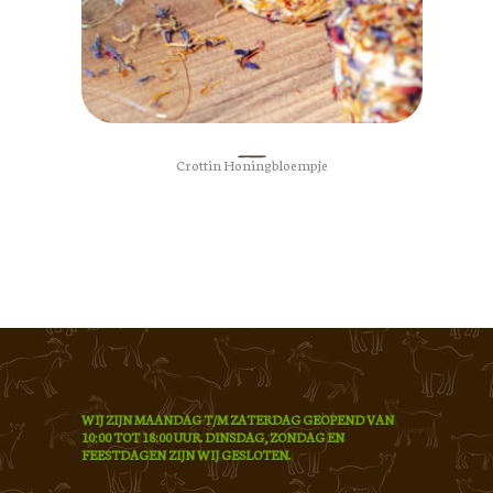
Crottin Honingbloempje
WIJ ZIJN MAANDAG T/M ZATERDAG GEOPEND VAN
10:00 TOT 18:00 UUR. DINSDAG, ZONDAG EN
FEESTDAGEN ZIJN WIJ GESLOTEN.