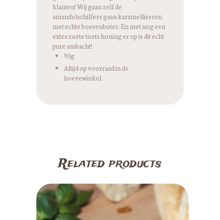
klanten! Wij gaan zelf de
amandelschilfers gaan karamelliseren
met echte boerenboter. En met nog een
extra zoete toets honing er op is dit echt
pure ambacht!
90g
Altijd op voorraad in de
hoevewinkel.
Related products