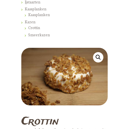
Ijstaarten
Kaasplanken
Kaasplanken
Kazen
Crottin
Smeerkazen
HOME
ONS BEDRIJF
BOEK NU
PRODUCTIEPROCES
HOEVEPRODUCTEN
RECEPTEN
CONTACT
Crottin